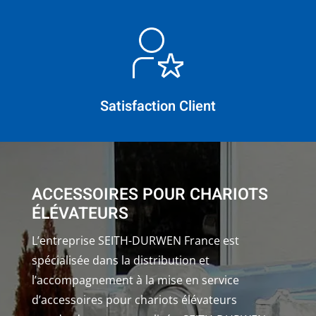
Satisfaction Client
ACCESSOIRES POUR CHARIOTS
ÉLÉVATEURS
L’entreprise SEITH-DURWEN France est
spécialisée dans la distribution et
l’accompagnement à la mise en service
d’accessoires pour chariots élévateurs