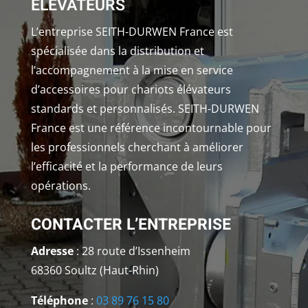
ÉLÉVATEURS
L’entreprise SEITH-DURWEN France est
spécialisée dans la distribution et
l’accompagnement à la mise en service
d’accessoires pour chariots élévateurs
standards et personnalisés. SEITH-DURWEN
France est une référence incontournable pour
les professionnels cherchant à améliorer
l’efficacité et la performance de leurs
opérations.
CONTACTER L’ENTREPRISE
Adresse
: 28 route d’Issenheim
68360 Soultz (Haut-Rhin)
Téléphone
:
03 89 76 15 80