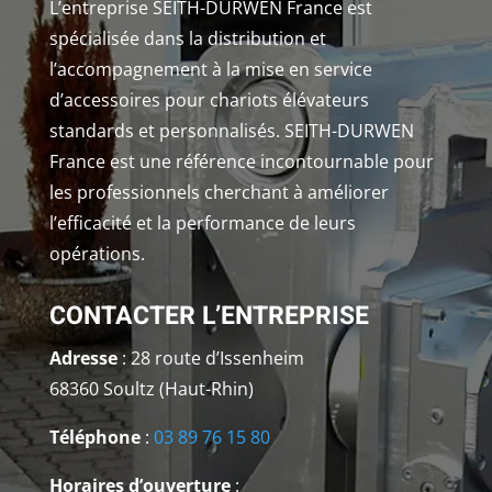
L’entreprise SEITH-DURWEN France est
spécialisée dans la distribution et
l’accompagnement à la mise en service
d’accessoires pour chariots élévateurs
standards et personnalisés. SEITH-DURWEN
France est une référence incontournable pour
les professionnels cherchant à améliorer
l’efficacité et la performance de leurs
opérations.
CONTACTER L’ENTREPRISE
Adresse
: 28 route d’Issenheim
68360 Soultz (Haut-Rhin)
Téléphone
:
03 89 76 15 80
Horaires d’ouverture
: