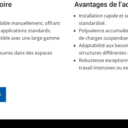
oire
Avantages de l’a
Installation rapide et 
glable manuellement, offrant
standardisé.
s applications standards.
Polyvalence accumulée
atible avec une large gamme
de charges suspendue
Adaptabilité aux besoin
nœuvres dans des espaces
structures différentes 
Robustesse exceptionn
travail intensives ou e
E