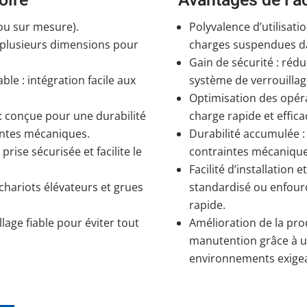
oire
Avantages de l’a
(ou sur mesure).
Polyvalence d’utilisati
 plusieurs dimensions pour
charges suspendues dan
Gain de sécurité : réd
le : intégration facile aux
système de verrouillag
Optimisation des opéra
: conçue pour une durabilité
charge rapide et effi
intes mécaniques.
Durabilité accumulée : 
rise sécurisée et facilite le
contraintes mécanique
Facilité d’installation e
 chariots élévateurs et grues
standardisé ou enfour
rapide.
lage fiable pour éviter tout
Amélioration de la pro
manutention grâce à 
environnements exige