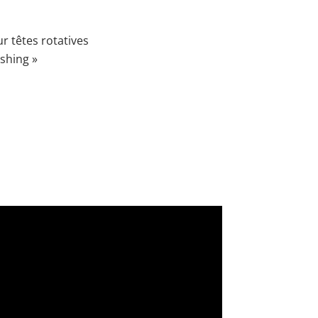
r têtes rotatives
ishing »