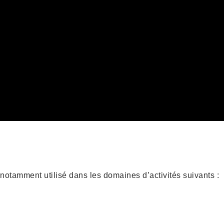
 notamment utilisé dans les domaines d’activités suivants :
x
Industrie du Recyclage