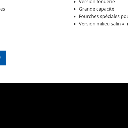
Version fonderie
hes
Grande capacité
Fourches spéciales pou
Version milieu salin « f
E