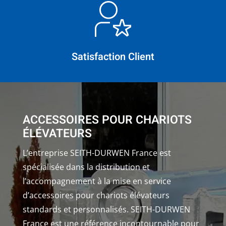
Satisfaction Client
ACCESSOIRES POUR CHARIOTS
ÉLÉVATEURS
L’entreprise SEITH-DURWEN France est
spécialisée dans la distribution et
l’accompagnement à la mise en service
d’accessoires pour chariots élévateurs
standards et personnalisés. SEITH-DURWEN
France est une référence incontournable pour