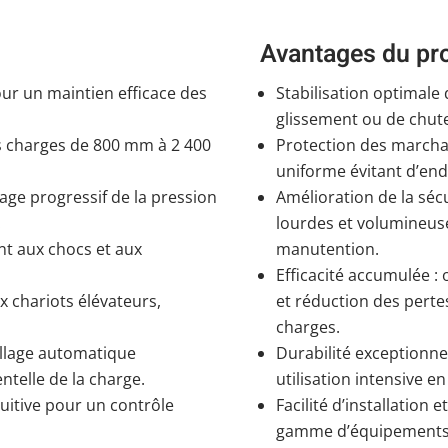
Avantages du pr
our un maintien efficace des
Stabilisation optimale
glissement ou de chute
s charges de 800 mm à 2 400
Protection des marchan
uniforme évitant d’end
age progressif de la pression
Amélioration de la séc
.
lourdes et volumineuses
ant aux chocs et aux
manutention.
Efficacité accumulée :
x chariots élévateurs,
et réduction des pert
charges.
illage automatique
Durabilité exceptionne
ntelle de la charge.
utilisation intensive en
itive pour un contrôle
Facilité d’installation 
gamme d’équipements 