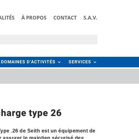
LITÉS
À PROPOS
CONTACT
S.A.V.
DOMAINES D’ACTIVITÉS
SERVICES
charge type 26
ype .26 de Seith est un équipement de
assurer le maintien sécurisé des