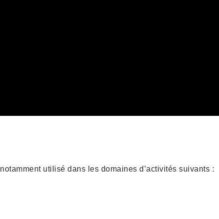
 notamment utilisé dans les domaines d’activités suivants :
x
Industrie Automobile