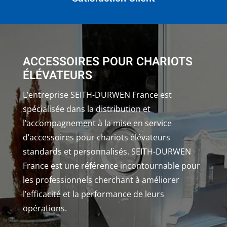
ACCESSOIRES POUR CHARIOTS
ÉLÉVATEURS
L’entreprise SEITH-DURWEN France est
spécialisée dans la distribution et
l’accompagnement à la mise en service
d’accessoires pour chariots élévateurs
standards et personnalisés. SEITH-DURWEN
France est une référence incontournable pour
les professionnels cherchant à améliorer
l’efficacité et la performance de leurs
opérations.