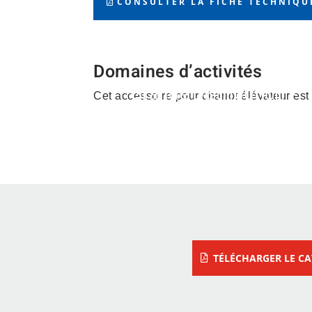
CONSULTER LA FICHE TECHNIQU
Domaines d’activités
Grande Distribution –
Cet accessoire pour chariot élévateur est
Logistique –
Électroménager –
Transport
TÉLÉCHARGER LE C