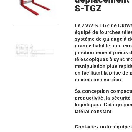
déplacement 
S-TGZ
Le ZVW-S-TGZ de Durwen
équipé de fourches téle
système de guidage à dou
grande fiabilité, une exc
positionnement précis 
télescopiques à synchr
manipulation plus rapid
en facilitant la prise d
dimensions variées.
Sa conception compacte 
productivité, la sécurité 
logistiques. Cet équip
latéral constant.
Contactez notre équipe