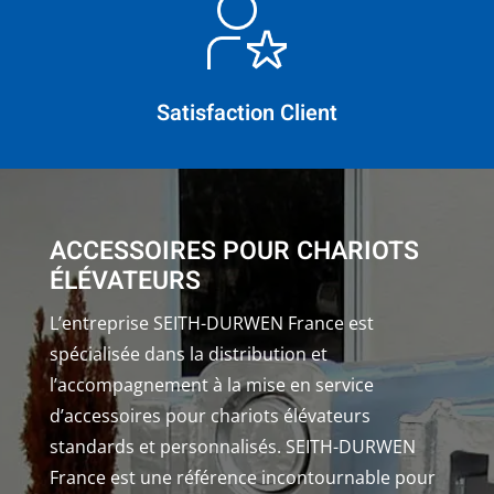
Satisfaction Client
ACCESSOIRES POUR CHARIOTS
ÉLÉVATEURS
L’entreprise SEITH-DURWEN France est
spécialisée dans la distribution et
l’accompagnement à la mise en service
d’accessoires pour chariots élévateurs
standards et personnalisés. SEITH-DURWEN
France est une référence incontournable pour