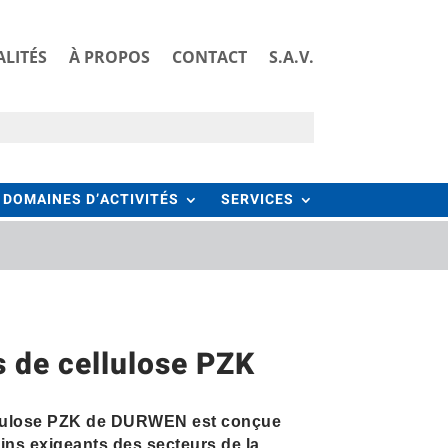
LITÉS
À PROPOS
CONTACT
S.A.V.
DOMAINES D’ACTIVITÉS
SERVICES
s de cellulose PZK
ellulose PZK de DURWEN est conçue
ns exigeants des secteurs de la