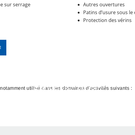
le sur serrage
Autres ouvertures
Patins d’usure sous le
Protection des vérins
E
Grande Distribution –
 notamment utilisé dans les domaines d’activités suivants :
x
Logistique –
Électroménager –
Transport