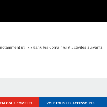
Grande Distribution –
 notamment utilisé dans les domaines d’activités suivants :
x
Logistique –
Électroménager –
Transport
ATALOGUE COMPLET
VOIR TOUS LES ACCESSOIRES