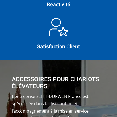
Réactivité
Satisfaction Client
ACCESSOIRES POUR CHARIOTS
ÉLÉVATEURS
L’entreprise SEITH-DURWEN France est
spécialisée dans la distribution et
l’accompagnement à la mise en service