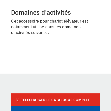
Domaines d’activités
Cet accessoire pour chariot élévateur est
notamment utilisé dans les domaines
d’activités suivants :
Construction – Matériaux –
Grande Distribution –
Vrac
Logistique –
Électroménager – Transport
TÉLÉCHARGER LE CATALOGUE COMPLET