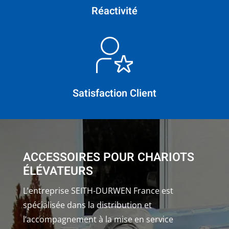
Réactivité
Satisfaction Client
ACCESSOIRES POUR CHARIOTS
ÉLÉVATEURS
L’entreprise SEITH-DURWEN France est
spécialisée dans la distribution et
l’accompagnement à la mise en service