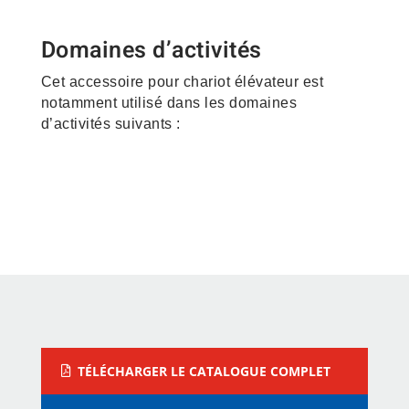
Domaines d’activités
Cet accessoire pour chariot élévateur est
notamment utilisé dans les domaines
d’activités suivants :
Construction – Matériaux –
Grande Distribution –
Vrac
Logistique –
Électroménager – Transport
TÉLÉCHARGER LE CATALOGUE COMPLET