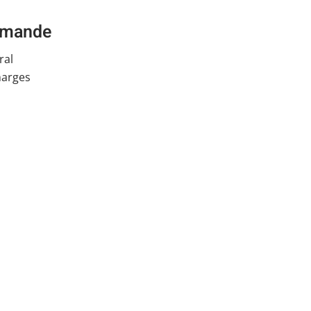
demande
ral
harges