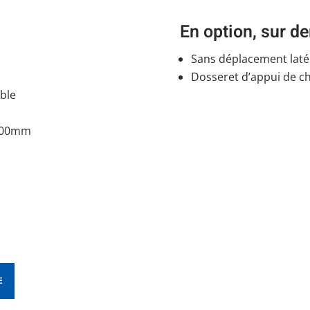
En option, sur 
Sans déplacement laté
Dosseret d’appui de c
able
2400mm
E